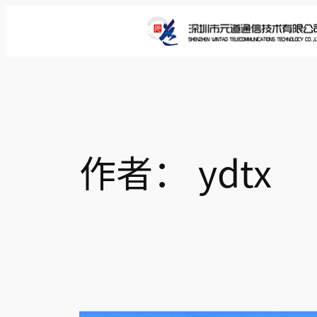
跳
至
内
容
作者：
ydtx