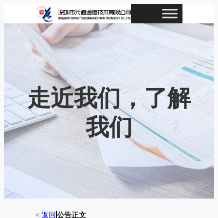
跳
至
内
容
走近我们，了解
我们
< 返回
公告正文