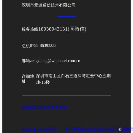
深圳市元道通信技术有限公司
18938943131(同微信)
服务热线
总机
0755-86393233
邮箱
zengzheng@wintaotel.com.cn
深圳市南山区白石三道深湾汇云中心五期
详细地
址
J栋16楼
元道经纬相机
元道车辆云
粤ICP备19156039号
粤公网安备44030602004602号
©
深圳