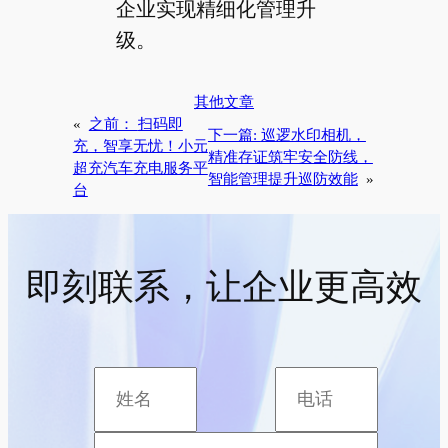
企业实现精细化管理升
级。
其他文章
«
之前：
扫码即
下一篇:
巡逻水印相机，
充，智享无忧！小元
精准存证筑牢安全防线，
超充汽车充电服务平
智能管理提升巡防效能
»
台
即刻联系，让企业更高效