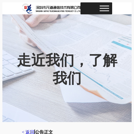
跳
至
内
容
走近我们，了解
我们
< 返回
公告正文