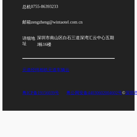
总机
0755-86393233
邮箱
zengzheng@wintaotel.com.cn
深圳市南山区白石三道深湾汇云中心五期
详细地
址
J栋16楼
元道经纬相机
元道车辆云
粤ICP备19156039号
粤公网安备44030602004602号
©
深圳