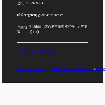
总机
0755-86393233
邮箱
zengzheng@wintaotel.com.cn
深圳市南山区白石三道深湾汇云中心五期
详细地
址
J栋16楼
元道经纬相机
元道车辆云
粤ICP备19156039号
粤公网安备44030602004602号
©
深圳