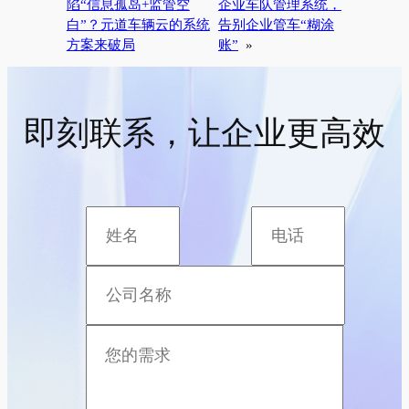
陷“信息孤岛+监管空
企业车队管理系统，
白”？元道车辆云的系统
告别企业管车“糊涂
方案来破局
账”
»
即刻联系，让企业更高效