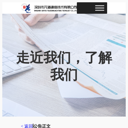
跳
至
内
容
走近我们，了解
我们
< 返回
公告正文