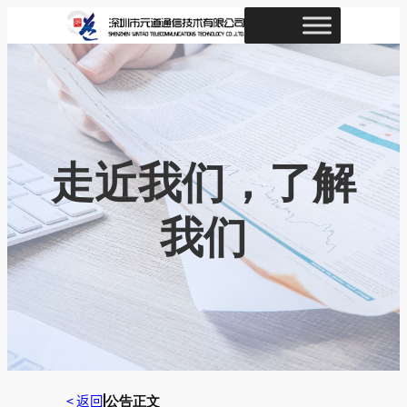
跳
至
内
容
走近我们，了解
我们
< 返回
公告正文