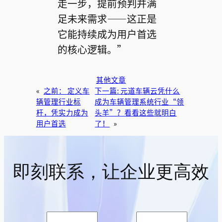
走一步，提前预判并满
足未来需求——这正是
它能持续成为用户首选
的核心逻辑。”
其他文章
«
之前：
定义车
下一篇:
元道车辆云凭什么
辆管理行业标
成为车辆管理系统行业“领
杆，凭实力成为
头羊”？看看这些就明白
用户首选
了！
»
即刻联系，让企业更高效