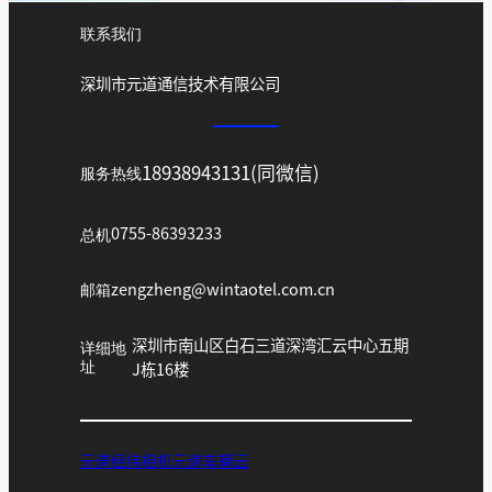
联系我们
深圳市元道通信技术有限公司
18938943131(同微信)
服务热线
总机
0755-86393233
邮箱
zengzheng@wintaotel.com.cn
深圳市南山区白石三道深湾汇云中心五期
详细地
址
J栋16楼
元道经纬相机
元道车辆云