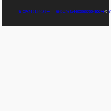
粤ICP备19156039号
粤公网安备44030602004602号
©
深