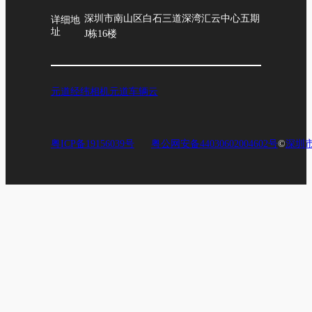
深圳市南山区白石三道深湾汇云中心五期
详细地
址
J栋16楼
元道经纬相机
元道车辆云
粤ICP备19156039号
粤公网安备44030602004602号
©
深圳