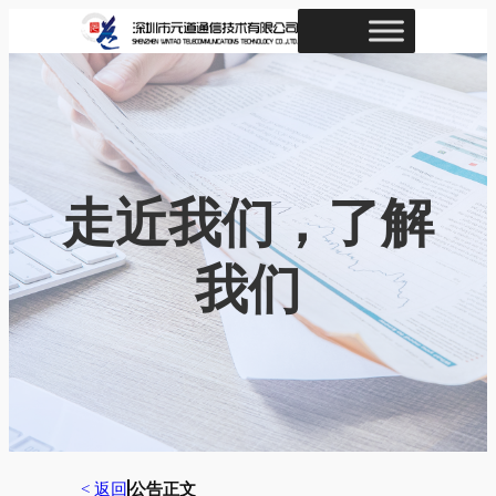
跳
至
内
容
走近我们，了解
我们
< 返回
公告正文