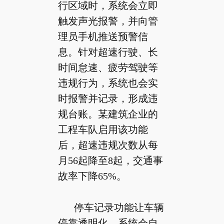
行区域时，系统会立即
触发声光报警，并向管
理员手机推送预警信
息。针对超速行驶、长
时间怠速、疲劳驾驶等
违规行为，系统也会实
时报警并记录，形成违
规台账。某建筑企业的
工程车队启用该功能
后，超速违规次数从每
月56起降至8起，交通事
故率下降65%。
停车记录功能让车辆
停靠透明化。系统会自