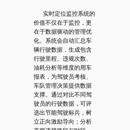
实时定位监控系统的
价值不仅在于监控，更
在于数据驱动的管理优
化。系统会自动汇总车
辆行驶数据，生成包含
行驶里程、违规次数、
油耗分析等维度的用车
报表，为驾驶员考核、
车队管理决策提供数据
支撑。通过对比不同驾
驶员的行驶数据，可评
选出节能驾驶标兵，树
立正向激励导向；分析