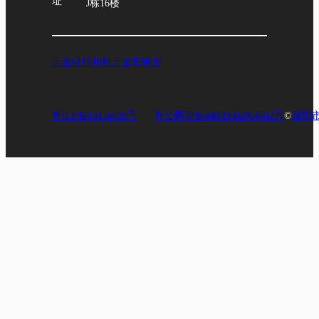
址
J栋16楼
元道经纬相机
元道车辆云
粤ICP备19156039号
粤公网安备44030602004602号
©
深圳