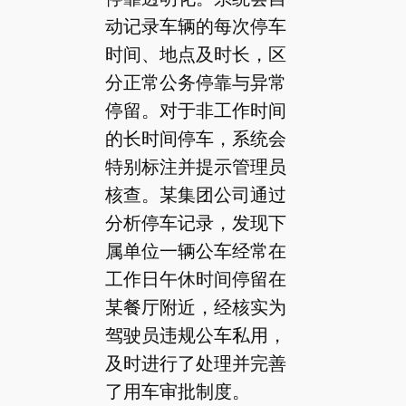
动记录车辆的每次停车
时间、地点及时长，区
分正常公务停靠与异常
停留。对于非工作时间
的长时间停车，系统会
特别标注并提示管理员
核查。某集团公司通过
分析停车记录，发现下
属单位一辆公车经常在
工作日午休时间停留在
某餐厅附近，经核实为
驾驶员违规公车私用，
及时进行了处理并完善
了用车审批制度。