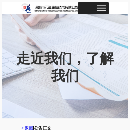
跳
至
内
容
走近我们，了解
我们
< 返回
公告正文