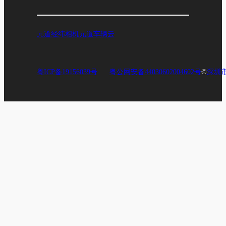
元道经纬相机
元道车辆云
粤ICP备19156039号
粤公网安备44030602004602号
©
深圳