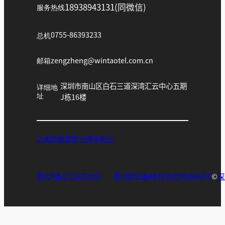
18938943131(同微信)
服务热线
总机
0755-86393233
邮箱
zengzheng@wintaotel.com.cn
深圳市南山区白石三道深湾汇云中心五期
详细地
址
J栋16楼
元道经纬相机
元道车辆云
粤ICP备19156039号
粤公网安备44030602004602号
©
深