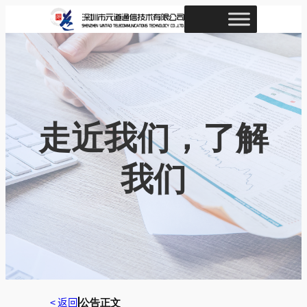
跳
至
内
容
走近我们，了解
我们
< 返回
公告正文