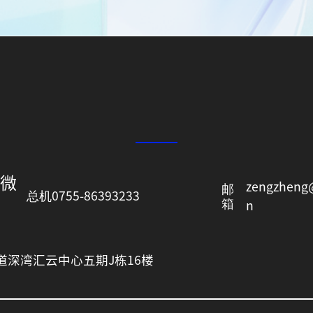
同微
zengzheng
邮
总机
0755-86393233
箱
n
道深湾汇云中心五期J栋16楼