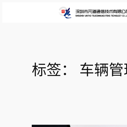
跳
至
内
容
标签：
车辆管