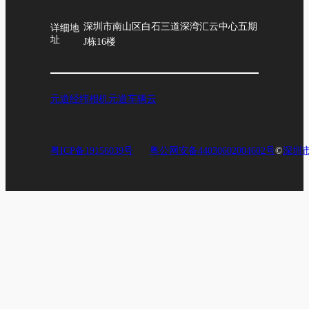
深圳市南山区白石三道深湾汇云中心五期
详细地
址
J栋16楼
元道经纬相机
元道车辆云
粤ICP备19156039号
粤公网安备44030602004602号
©
深圳