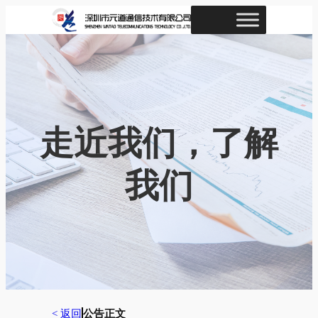
跳
至
内
容
走近我们，了解
我们
< 返回
公告正文