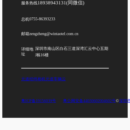
18938943131(同微信)
服务热线
总机
0755-86393233
邮箱
zengzheng@wintaotel.com.cn
深圳市南山区白石三道深湾汇云中心五期
详细地
址
J栋16楼
元道经纬相机
元道车辆云
粤ICP备19156039号
粤公网安备44030602004602号
©
深圳