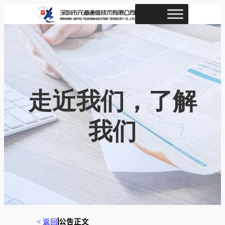
跳
至
内
容
走近我们，了解
我们
< 返回
公告正文