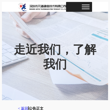
跳
至
内
容
走近我们，了解
我们
< 返回
公告正文