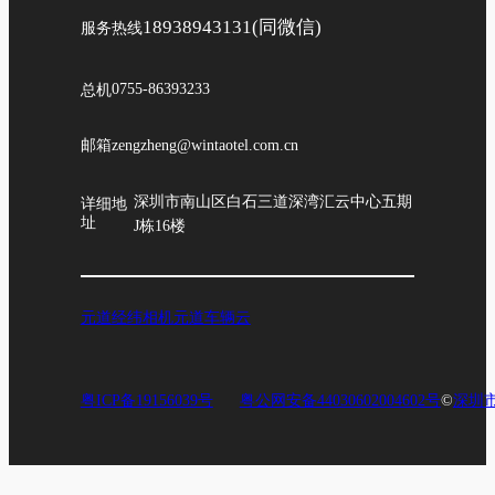
18938943131(同微信)
服务热线
总机
0755-86393233
邮箱
zengzheng@wintaotel.com.cn
深圳市南山区白石三道深湾汇云中心五期
详细地
址
J栋16楼
元道经纬相机
元道车辆云
粤ICP备19156039号
粤公网安备44030602004602号
©
深圳