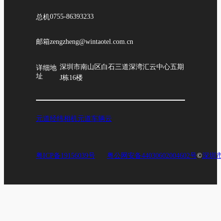
总机
0755-86393233
邮箱
zengzheng@wintaotel.com.cn
深圳市南山区白石三道深湾汇云中心五期
详细地
址
J栋16楼
元道经纬相机
元道车辆云
粤ICP备19156039号
粤公网安备44030602004602号
©
深圳