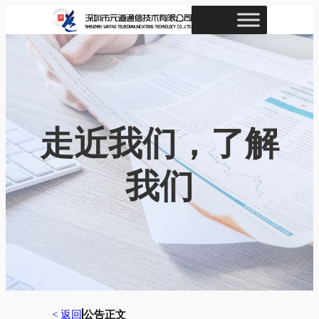
跳
至
内
容
走近我们，了解
我们
< 返回
公告正文