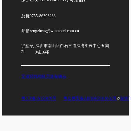
总机
0755-86393233
邮箱
zengzheng@wintaotel.com.cn
深圳市南山区白石三道深湾汇云中心五期
详细地
址
J栋16楼
元道经纬相机
元道车辆云
粤ICP备19156039号
粤公网安备44030602004602号
©
深圳