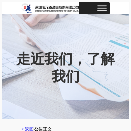
跳
至
内
容
走近我们，了解
我们
< 返回
公告正文