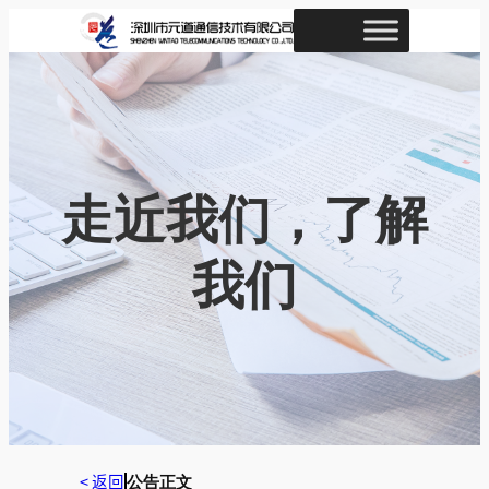
跳
至
内
容
走近我们，了解
我们
< 返回
公告正文