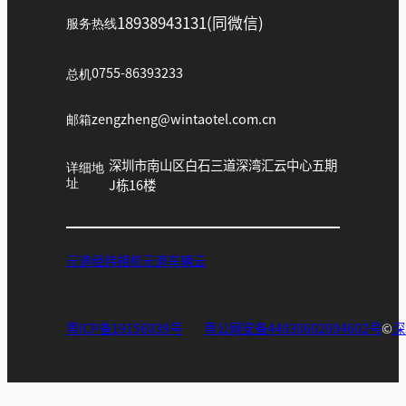
18938943131(同微信)
服务热线
总机
0755-86393233
邮箱
zengzheng@wintaotel.com.cn
深圳市南山区白石三道深湾汇云中心五期
详细地
址
J栋16楼
元道经纬相机
元道车辆云
粤ICP备19156039号
粤公网安备44030602004602号
©
深