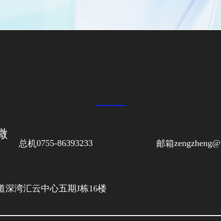
同微
总机
0755-86393233
邮箱
zengzheng@w
深湾汇云中心五期J栋16楼