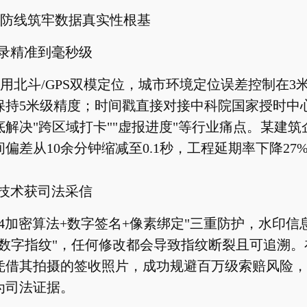
防线筑牢数据真实性根基
记录精准到毫秒级
用北斗/GPS双模定位，城市环境定位误差控制在3
保持5米级精度；时间戳直接对接中科院国家授时中
解决"跨区域打卡""虚报进度"等行业痛点。某建筑
偏差从10余分钟缩减至0.1秒，工程延期率下降27
改技术获司法采信
M4加密算法+数字签名+像素绑定"三重防护，水印信
"数字指纹"，任何修改都会导致指纹断裂且可追溯。
凭借其拍摄的签收照片，成功规避百万级索赔风险，
为司法证据。