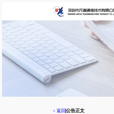
跳
至
内
容
< 返回
公告正文