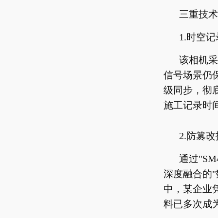
三重技术
1.时空
该相机采
信号场景仍
级同步，彻底
施工记录时间
2.防篡
通过"S
深度融合的
中，某企业
料已多次成