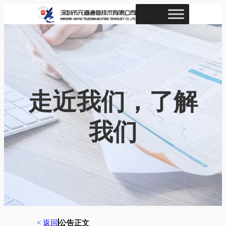
跳
至
内
容
走近我们，了解
我们
< 返回
公告正文