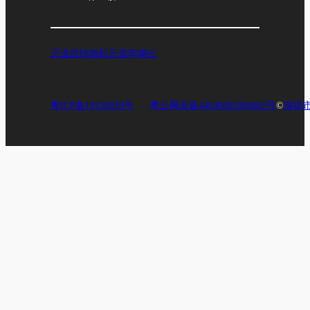
元道经纬相机
元道车辆云
粤ICP备19156039号
粤公网安备44030602004602号
©
深圳