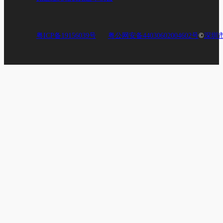
粤ICP备19156039号
粤公网安备44030602004602号
©
深圳