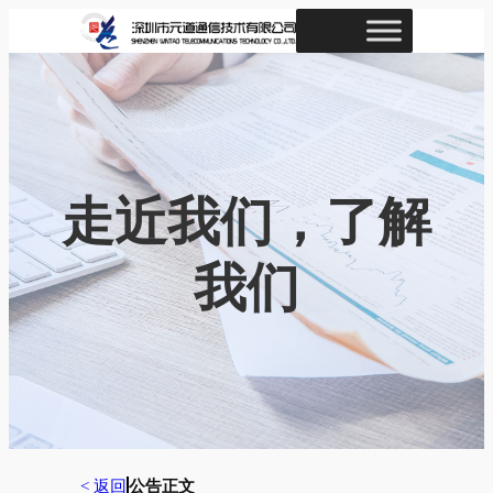
跳
至
内
容
走近我们，了解
我们
< 返回
公告正文