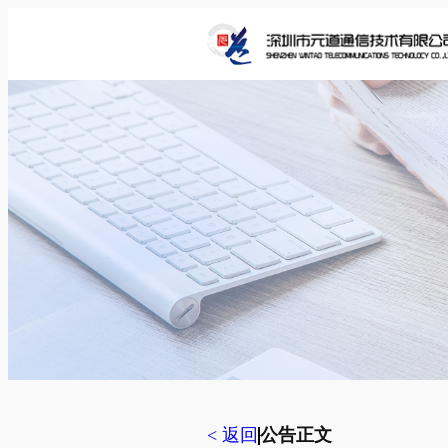
跳
至
内
容
< 返回
公告正文