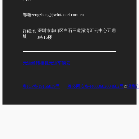
邮箱
zengzheng@wintaotel.com.cn
深圳市南山区白石三道深湾汇云中心五期
详细地
址
J栋16楼
元道经纬相机
元道车辆云
粤ICP备19156039号
粤公网安备44030602004602号
©
深圳