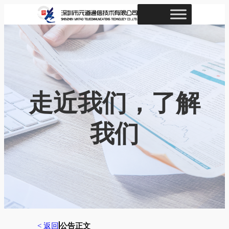
跳
至
内
容
走近我们，了解
我们
< 返回
公告正文