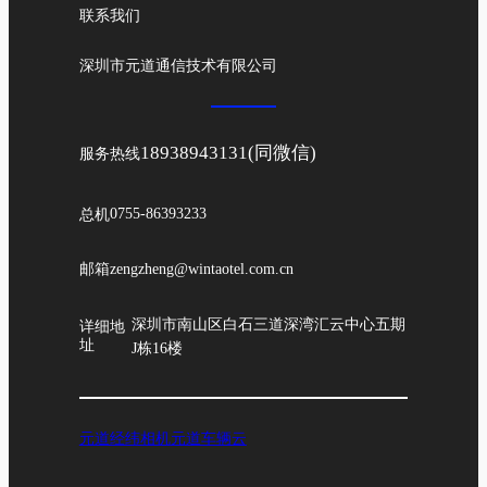
联系我们
深圳市元道通信技术有限公司
18938943131(同微信)
服务热线
总机
0755-86393233
邮箱
zengzheng@wintaotel.com.cn
深圳市南山区白石三道深湾汇云中心五期
详细地
址
J栋16楼
元道经纬相机
元道车辆云