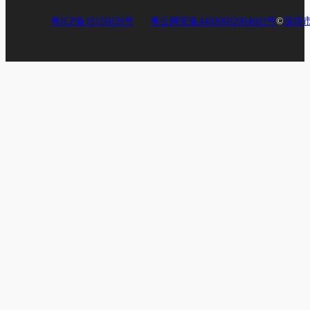
粤ICP备19156039号
粤公网安备44030602004602号
©
深圳