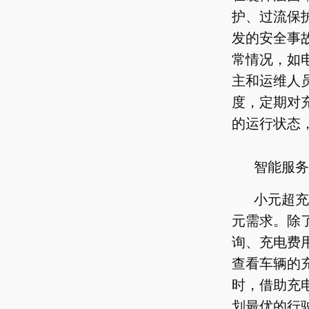
护、过流保
发的安全事
常情况，如
主和运维人
度，定期对
的运行状态
智能服务
小元超充
元需求。除
询、充电费
查看车辆的
时，借助充
划最优的行