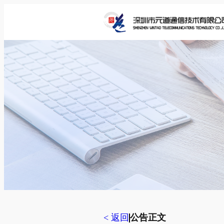
跳
至
内
容
< 返回
公告正文