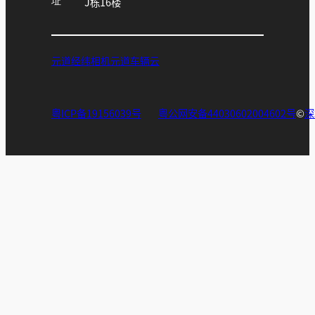
址
J栋16楼
元道经纬相机
元道车辆云
粤ICP备19156039号
粤公网安备44030602004602号
©
深