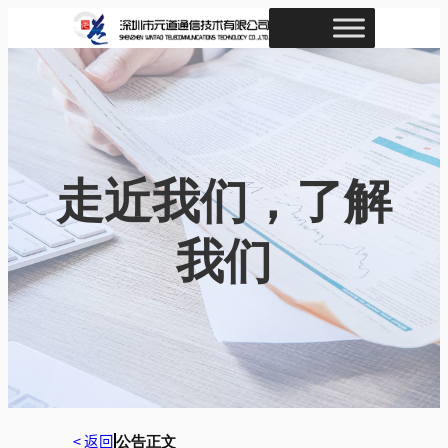
跳
至
内
容
走近我们，了解
我们
< 返回
公告正文