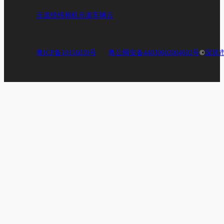
元道经纬相机
元道车辆云
粤ICP备19156039号
粤公网安备44030602004602号
©
深圳