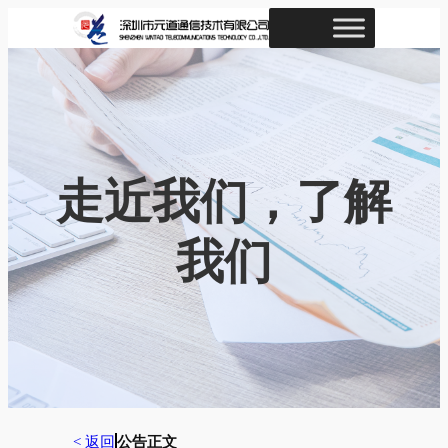
跳
至
内
容
走近我们，了解
我们
< 返回
公告正文