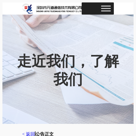
跳
至
内
容
走近我们，了解
我们
< 返回
公告正文