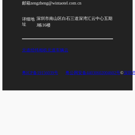
邮箱
zengzheng@wintaotel.com.cn
深圳市南山区白石三道深湾汇云中心五期
详细地
址
J栋16楼
元道经纬相机
元道车辆云
粤ICP备19156039号
粤公网安备44030602004602号
©
深圳