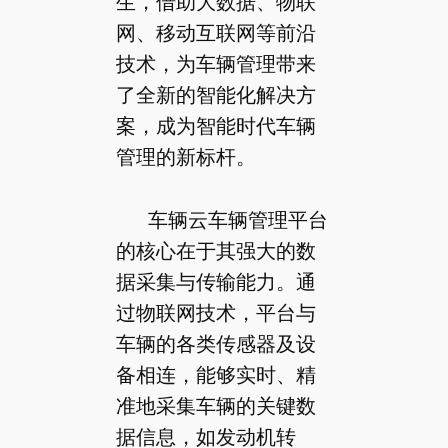
生，借助大数据、物联
网、移动互联网等前沿
技术，为车辆管理带来
了全新的智能化解决方
案，成为智能时代车辆
管理的新标杆。
车辆云车辆管理平台
的核心在于其强大的数
据采集与传输能力。通
过物联网技术，平台与
车辆的各类传感器及设
备相连，能够实时、精
准地采集车辆的关键数
据信息，如发动机转