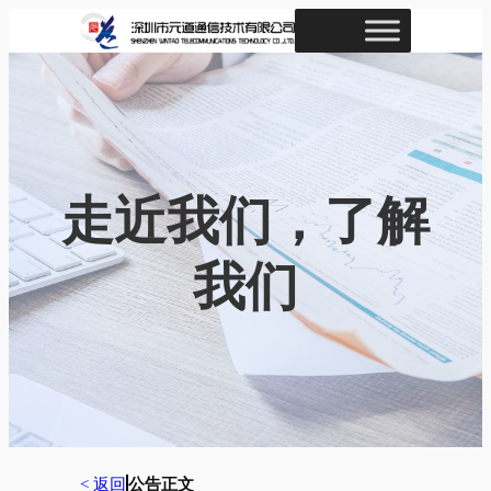
跳
至
内
容
走近我们，了解
我们
< 返回
公告正文