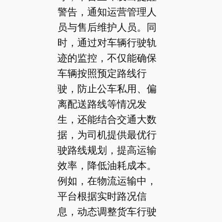
警告，通知运营管理人
员与售后维护人员。同
时，通过对车辆行驶轨
迹的监控，不仅能确保
车辆按照预定路线行
驶，防止公车私用、偏
离配送路线等情况发
生，还能结合交通大数
据，为司机提供最优行
驶路线规划，提高运输
效率，降低油耗成本。
例如，在物流运输中，
平台根据实时路况信
息，动态调整货车行驶