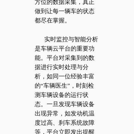
方位的数据采集，真正
做到让每一辆车的状态
都尽在掌握。
实时监控与智能分析
是车辆云平台的重要功
能。平台对采集到的数
据进行实时处理与分
析，如同一位经验丰富
的“车辆医生”，时刻检
测车辆设备的运行状
态。一旦发现车辆设备
出现异常，如发动机温
度过高、刹车系统故障
等，平台立即发出提醒