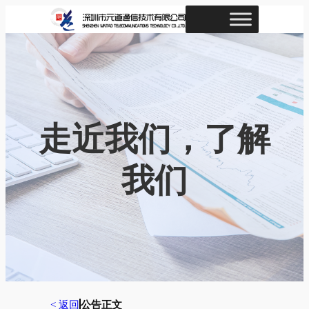
跳
至
内
容
走近我们，了解
我们
< 返回
公告正文