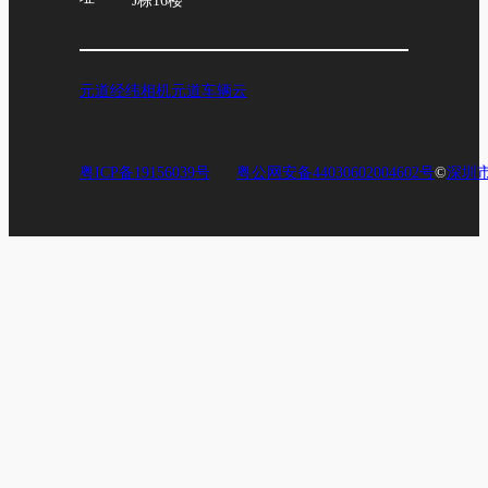
元道经纬相机
元道车辆云
粤ICP备19156039号
粤公网安备44030602004602号
©
深圳