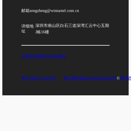
邮箱
zengzheng@wintaotel.com.cn
深圳市南山区白石三道深湾汇云中心五期
详细地
址
J栋16楼
元道经纬相机
元道车辆云
粤ICP备19156039号
粤公网安备44030602004602号
©
深圳