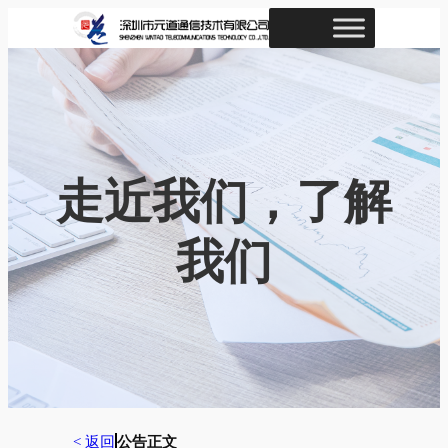
跳
至
内
容
走近我们，了解
我们
< 返回
公告正文