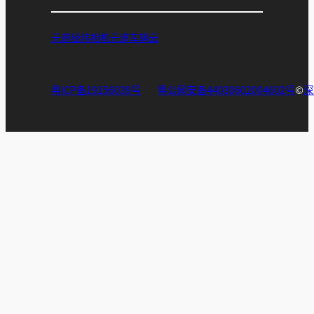
元道经纬相机
元道车辆云
粤ICP备19156039号
粤公网安备44030602004602号
©
深