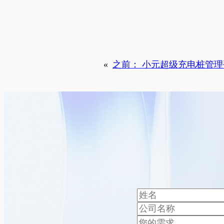
«
之前：
小元超级充电桩管理