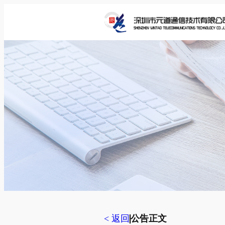
跳
至
内
容
< 返回
公告正文