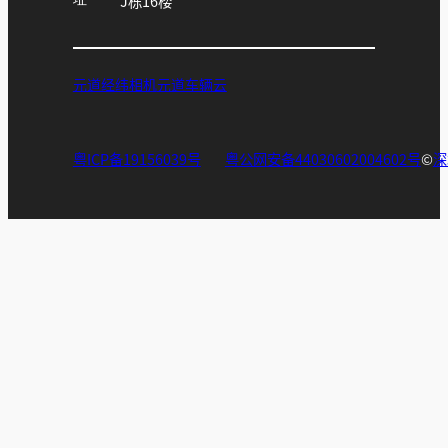
J栋16楼
元道经纬相机
元道车辆云
粤ICP备19156039号
粤公网安备44030602004602号
©
深