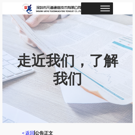
跳
至
内
容
走近我们，了解
我们
< 返回
公告正文