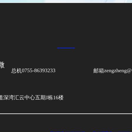
同微
总机
0755-86393233
邮箱
zengzheng@w
深湾汇云中心五期J栋16楼