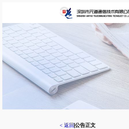
跳
至
内
容
< 返回
公告正文