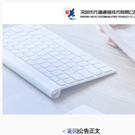
跳
至
内
容
< 返回
公告正文