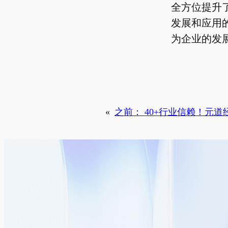
全方位提升
发展和应用
为企业的发
«
之前：
40+行业信赖！元