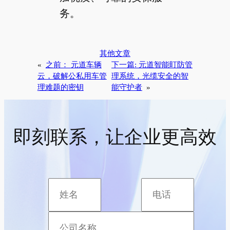
务。
其他文章
«
之前：
元道车辆
下一篇:
元道智能盯防管
云，破解公私用车管
理系统，光缆安全的智
理难题的密钥
能守护者
»
即刻联系，让企业更高效