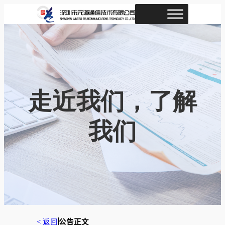
跳
至
内
容
走近我们，了解
我们
< 返回
公告正文