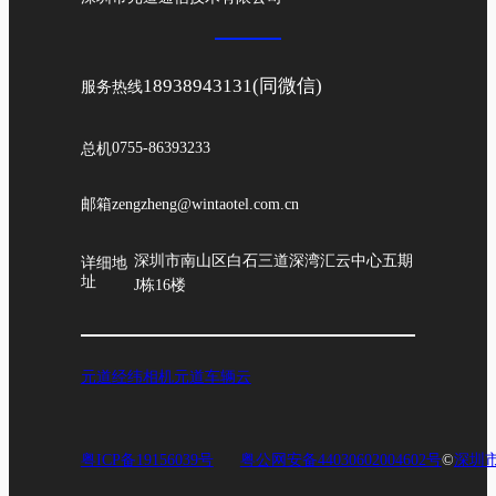
18938943131(同微信)
服务热线
总机
0755-86393233
邮箱
zengzheng@wintaotel.com.cn
深圳市南山区白石三道深湾汇云中心五期
详细地
址
J栋16楼
元道经纬相机
元道车辆云
粤ICP备19156039号
粤公网安备44030602004602号
©
深圳