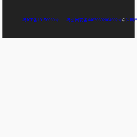
粤ICP备19156039号
粤公网安备44030602004602号
©
深圳