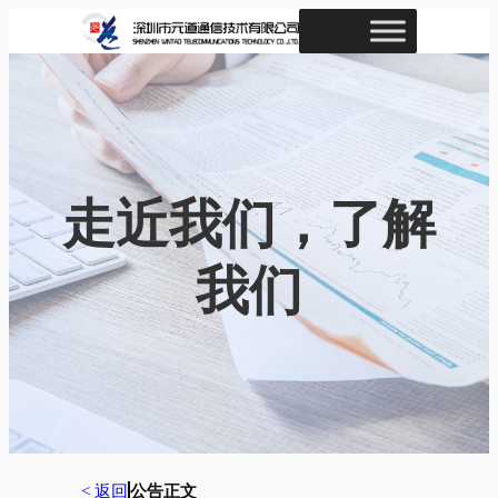
跳
至
内
容
走近我们，了解
我们
< 返回
公告正文