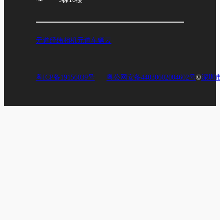
元道经纬相机
元道车辆云
粤ICP备19156039号
粤公网安备44030602004602号
©
深圳