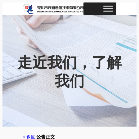
跳
至
内
容
走近我们，了解
我们
< 返回
公告正文