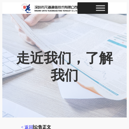
跳
至
内
容
走近我们，了解
我们
< 返回
公告正文