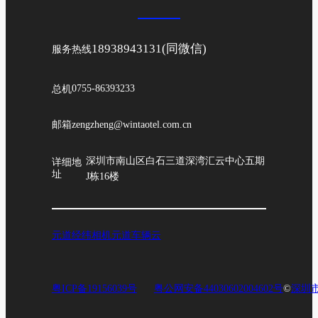
18938943131(同微信)
服务热线
总机
0755-86393233
邮箱
zengzheng@wintaotel.com.cn
深圳市南山区白石三道深湾汇云中心五期
详细地
址
J栋16楼
元道经纬相机
元道车辆云
粤ICP备19156039号
粤公网安备44030602004602号
©
深圳